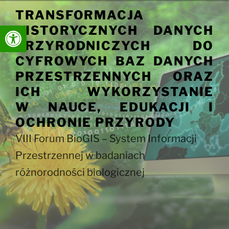
Przejdź
TRANSFORMACJA
do
Otwórz pasek narzędzi
HISTORYCZNYCH DANYCH
treści
PRZYRODNICZYCH DO
CYFROWYCH BAZ DANYCH
PRZESTRZENNYCH ORAZ
ICH WYKORZYSTANIE
W NAUCE, EDUKACJI I
OCHRONIE PRZYRODY
VIII Forum BioGIS – System Informacji
Przestrzennej w badaniach
różnorodności biologicznej